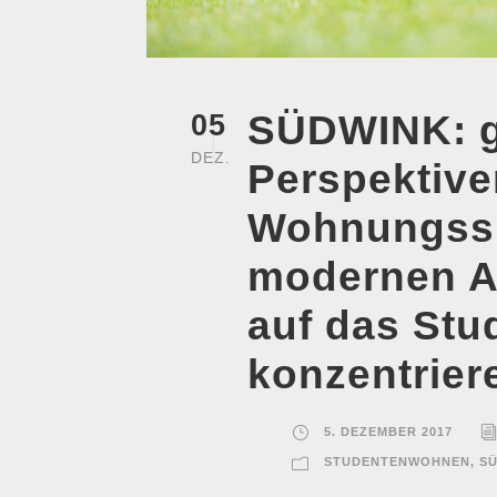
SÜDWINK: g
05
DEZ.
Perspektiv
Wohnungssu
modernen A
auf das Stu
konzentrier
5. DEZEMBER 2017
STUDENTENWOHNEN
,
S