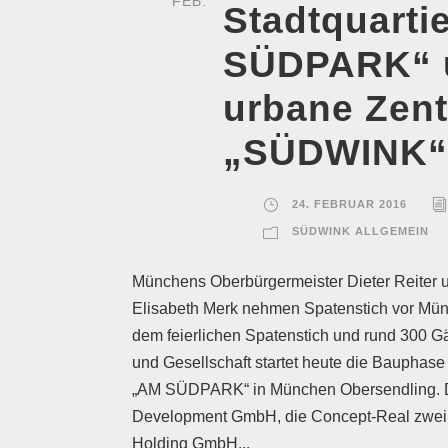
FEB.
Stadtquarti
SÜDPARK“ 
urbane Zen
„SÜDWINK“
24. FEBRUAR 2016
SÜDWINK ALLGEMEIN
Münchens Oberbürgermeister Dieter Reiter un
Elisabeth Merk nehmen Spatenstich vor Mün
dem feierlichen Spatenstich und rund 300 Gäs
und Gesellschaft startet heute die Bauphase 
„AM SÜDPARK“ in München Obersendling. D
Development GmbH, die Concept-Real zw
Holding GmbH...