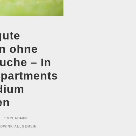
ute
en ohne
che – In
partments
dium
en
SMPLADMIN
ÜDWINK ALLGEMEIN